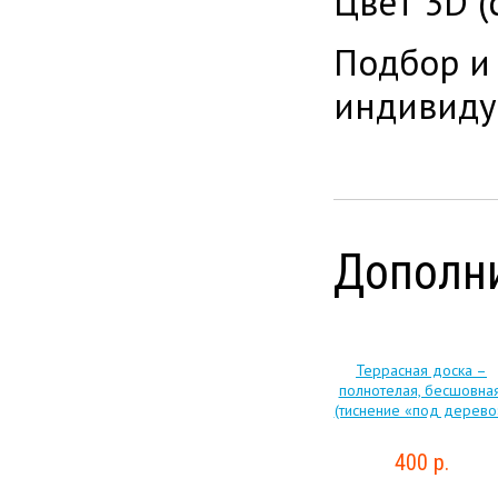
Цвет 3D (
Подбор и
индивиду
Дополни
Террасная доска –
полнотелая, бесшовная
(тиснение «под дерево
400 р.